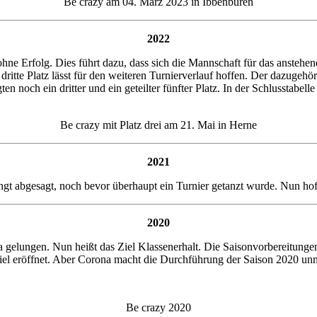
Be crazy am 04. März 2023 in Ibbenbüren
2022
 ohne Erfolg. Dies führt dazu, dass sich die Mannschaft für das ansteh
itte Platz lässt für den weiteren Turnierverlauf hoffen. Der dazugehör
noch ein dritter und ein geteilter fünfter Platz. In der Schlusstabelle e
Be crazy mit Platz drei am 21. Mai in Herne
2021
 abgesagt, noch bevor überhaupt ein Turnier getanzt wurde. Nun hoff
2020
iga gelungen. Nun heißt das Ziel Klassenerhalt. Die Saisonvorbereitunge
iel eröffnet. Aber Corona macht die Durchführung der Saison 2020 unm
Be crazy 2020