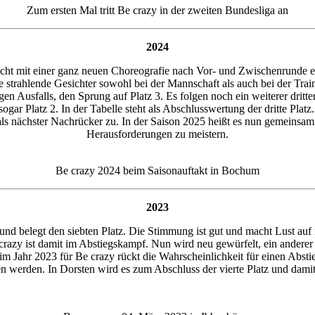
Zum ersten Mal tritt Be crazy in der zweiten Bundesliga an
2024
icht mit einer ganz neuen Choreografie nach Vor- und Zwischenrunde ei
te strahlende Gesichter sowohl bei der Mannschaft als auch bei der Tra
en Ausfalls, den Sprung auf Platz 3. Es folgen noch ein weiterer dritt
sogar Platz 2. In der Tabelle steht als Abschlusswertung der dritte Platz
azy als nächster Nachrücker zu. In der Saison 2025 heißt es nun gemein
Herausforderungen zu meistern.
Be crazy 2024 beim Saisonauftakt in Bochum
2023
nd belegt den siebten Platz. Die Stimmung ist gut und macht Lust auf m
Be crazy ist damit im Abstiegskampf. Nun wird neu gewürfelt, ein anderer
 im Jahr 2023 für Be crazy rückt die Wahrscheinlichkeit für einen Absti
werden. In Dorsten wird es zum Abschluss der vierte Platz und damit i