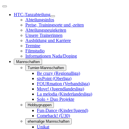
HTC-Tanzabteilung
Abteilungsinfos
Preise, Trainingsorte und -zeiten
Abteilungsneuigkeiten
Unsere Trainerinnen
Ausbildung und Karriere
Termine
Filmstudio
Informationen Nada/Doping
Mannschaften
Turnier-Mannschaften
Be crazy (Regionalliga)
sixPoint (Oberliga)
FOURmation (Verbandsliga)
Move! (Jugendlandesliga)
La melodia (Kinderlandesliga)
Solo + Duo Projekte
Hobbygruppen
Fun-Dance (Kinder/Jugend)
Comeback! (Ü30)
ehemalige Mannschaften
Unikat