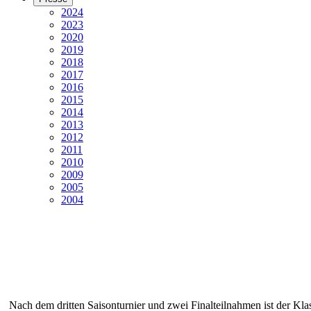
2024
2023
2020
2019
2018
2017
2016
2015
2014
2013
2012
2011
2010
2009
2005
2004
Nach dem dritten Saisonturnier und zwei Finalteilnahmen ist der Klas