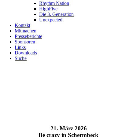
Rhythm Nation
HighFive
Die 3. Generation
Unexpected
Kontakt
Mitmachen
Presseberichte
Sponsoren
Links
Downloads
Suche
Herzlich willkommen in der
Tanzsportabteilung des
Herner-Turn-Clubs 1880 e.V.
Seit über 20 Jahren betreiben wir JMC (Jazz und Modern/Contemporary)
als Turnier- sowie als Breitensport in verschiedenen Altersklassen.
21. März 2026
Be crazy in Schermbeck