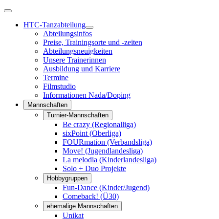
HTC-Tanzabteilung
Abteilungsinfos
Preise, Trainingsorte und -zeiten
Abteilungsneuigkeiten
Unsere Trainerinnen
Ausbildung und Karriere
Termine
Filmstudio
Informationen Nada/Doping
Mannschaften
Turnier-Mannschaften
Be crazy (Regionalliga)
sixPoint (Oberliga)
FOURmation (Verbandsliga)
Move! (Jugendlandesliga)
La melodia (Kinderlandesliga)
Solo + Duo Projekte
Hobbygruppen
Fun-Dance (Kinder/Jugend)
Comeback! (Ü30)
ehemalige Mannschaften
Unikat