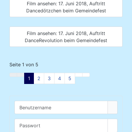
Film ansehen: 17. Juni 2018, Auftritt
Dancedötzchen beim Gemeindefest
Film ansehen: 17. Juni 2018, Auftritt
DanceRevolution beim Gemeindefest
Seite 1 von 5
1
2
3
4
5
Benutzername
Passwort
Passwor