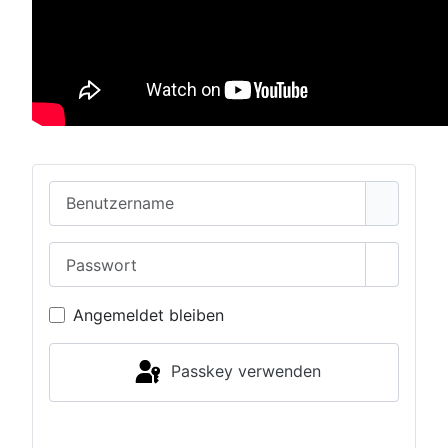
Benutzername
Passwort
Passwor
Angemeldet bleiben
Passkey verwenden
Anmelden