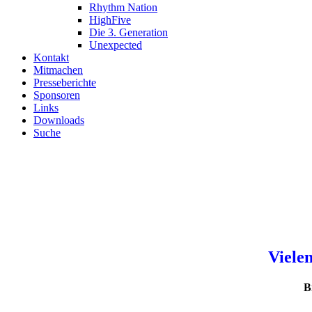
Rhythm Nation
HighFive
Die 3. Generation
Unexpected
Kontakt
Mitmachen
Presseberichte
Sponsoren
Links
Downloads
Suche
Herzlich
Seit über 20 Jahren betreiben
Vielen
B