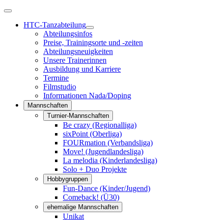
HTC-Tanzabteilung
Abteilungsinfos
Preise, Trainingsorte und -zeiten
Abteilungsneuigkeiten
Unsere Trainerinnen
Ausbildung und Karriere
Termine
Filmstudio
Informationen Nada/Doping
Mannschaften
Turnier-Mannschaften
Be crazy (Regionalliga)
sixPoint (Oberliga)
FOURmation (Verbandsliga)
Move! (Jugendlandesliga)
La melodia (Kinderlandesliga)
Solo + Duo Projekte
Hobbygruppen
Fun-Dance (Kinder/Jugend)
Comeback! (Ü30)
ehemalige Mannschaften
Unikat