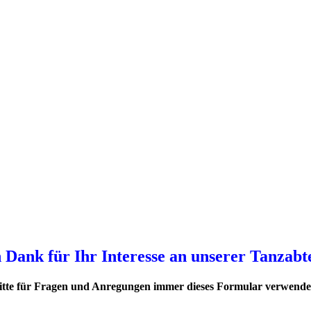
 willkommen in der Tanzsportabte
Herner-Turn-Clubs 1880 e.V.
 wir JMC (Jazz und Modern/Contemporary) als Turnier- sowie als Breitensport i
 Dank für Ihr Interesse an unserer Tanzabt
itte für Fragen und Anregungen immer dieses Formular verwende