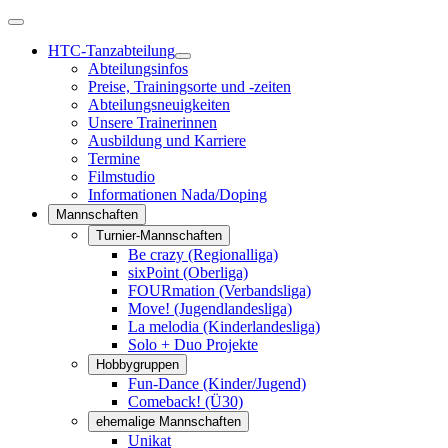
HTC-Tanzabteilung
Abteilungsinfos
Preise, Trainingsorte und -zeiten
Abteilungsneuigkeiten
Unsere Trainerinnen
Ausbildung und Karriere
Termine
Filmstudio
Informationen Nada/Doping
Mannschaften
Turnier-Mannschaften
Be crazy (Regionalliga)
sixPoint (Oberliga)
FOURmation (Verbandsliga)
Move! (Jugendlandesliga)
La melodia (Kinderlandesliga)
Solo + Duo Projekte
Hobbygruppen
Fun-Dance (Kinder/Jugend)
Comeback! (Ü30)
ehemalige Mannschaften
Unikat