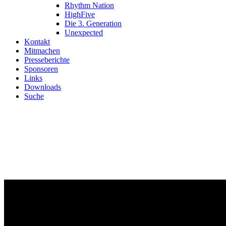
Rhythm Nation
HighFive
Die 3. Generation
Unexpected
Kontakt
Mitmachen
Presseberichte
Sponsoren
Links
Downloads
Suche
Herzlich
Seit über 20 Jahren betreiben