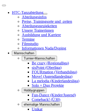
HTC-Tanzabteilung
Abteilungsinfos
Preise, Trainingsorte und -zeiten
Abteilungsneuigkeiten
Unsere Trainerinnen
Ausbildung und Karriere
Termine
Filmstudio
Informationen Nada/Doping
Mannschaften
Turnier-Mannschaften
Be crazy (Regionalliga)
sixPoint (Oberliga)
FOURmation (Verbandsliga)
Move! (Jugendlandesliga)
La melodia (Kinderlandesliga)
Solo + Duo Projekte
Hobbygruppen
Fun-Dance (Kinder/Jugend)
Comeback! (Ü30)
ehemalige Mannschaften
Unikat