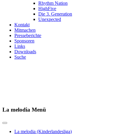
Rhythm Nation
HighFive
Die 3. Generation
Unexpected
Kontakt
Mitmachen
Presseberichte
Sponsoren
Links
Downloads
Suche
Herzlich
Seit über 20 Jahren betreiben
La melodia Menü
La melodia (Kinderlandesliga)