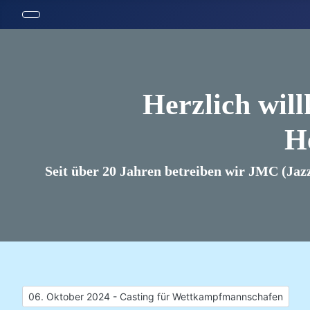
Herzlich wil
H
Seit über 20 Jahren betreiben wir JMC (Jaz
Vorheriger Beitrag: 06. Oktober 2024 - Casting für Wettkam
06. Oktober 2024 - Casting für Wettkampfmannschafen