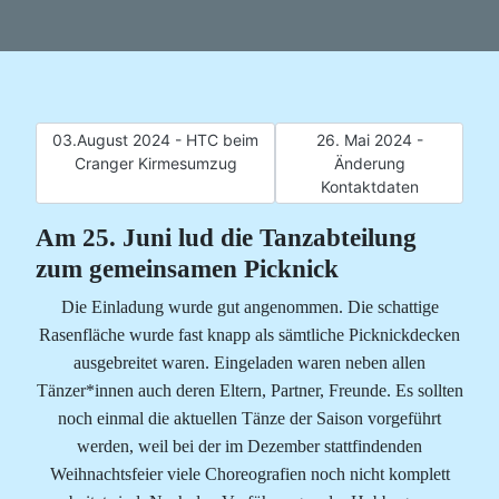
Vorheriger Beitrag: 03.August 2024 - HTC beim Cranger Ki
Nächster Beitrag: 26. M
03.August 2024 - HTC beim
26. Mai 2024 -
Cranger Kirmesumzug
Änderung
Kontaktdaten
Am 25. Juni lud die Tanzabteilung
zum gemeinsamen Picknick
Die Einladung wurde gut angenommen. Die schattige
Rasenfläche wurde fast knapp als sämtliche Picknickdecken
ausgebreitet waren. Eingeladen waren neben allen
Tänzer*innen auch deren Eltern, Partner, Freunde. Es sollten
noch einmal die aktuellen Tänze der Saison vorgeführt
werden, weil bei der im Dezember stattfindenden
Weihnachtsfeier viele Choreografien noch nicht komplett