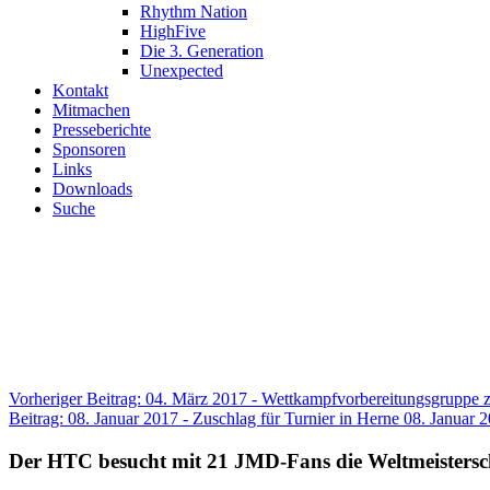
Rhythm Nation
HighFive
Die 3. Generation
Unexpected
Kontakt
Mitmachen
Presseberichte
Sponsoren
Links
Downloads
Suche
Herzlich
Seit über 20 Jahren betreiben
Vorheriger Beitrag: 04. März 2017 - Wettkampfvorbereitungsgruppe 
Beitrag: 08. Januar 2017 - Zuschlag für Turnier in Herne
08. Januar 2
Der HTC besucht mit 21 JMD-Fans die Weltmeistersch