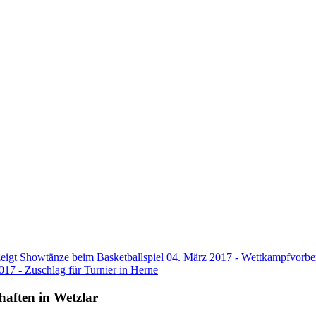
 willkommen in der Tanzsportabte
Herner-Turn-Clubs 1880 e.V.
 wir JMC (Jazz und Modern/Contemporary) als Turnier- sowie als Breitensport i
zeigt Showtänze beim Basketballspiel
04. März 2017 - Wettkampfvorber
017 - Zuschlag für Turnier in Herne
aften in Wetzlar