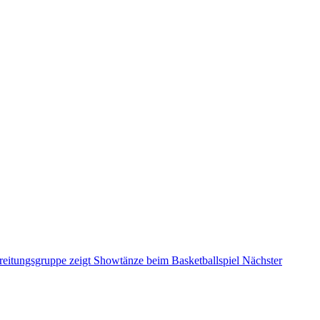
ilung des
n verschiedenen Altersklassen.
eitungsgruppe zeigt Showtänze beim Basketballspiel
Nächster