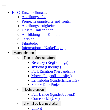
HTC-Tanzabteilung
Abteilungsinfos
Preise, Trainingsorte und -zeiten
Abteilungsneuigkeiten
Unsere Trainerinnen
Ausbildung und Karriere
Termine
Filmstudio
Informationen Nada/Doping
Mannschaften
Turnier-Mannschaften
Be crazy (Regionalliga)
sixPoint (Oberliga)
FOURmation (Verbandsliga)
Move! (Jugendlandesliga)
La melodia (Kinderlandesliga)
Solo + Duo Projekte
Hobbygruppen
Fun-Dance (Kinder/Jugend)
Comeback! (Ü30)
ehemalige Mannschaften
Unikat