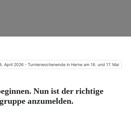
ächster Beitrag: 08. April 2026 - Turnierwochenende in Herne am 16.
8. April 2026 - Turnierwochenende in Herne am 16. und 17. Mai
beginnen. Nun ist der richtige
pfgruppe anzumelden.