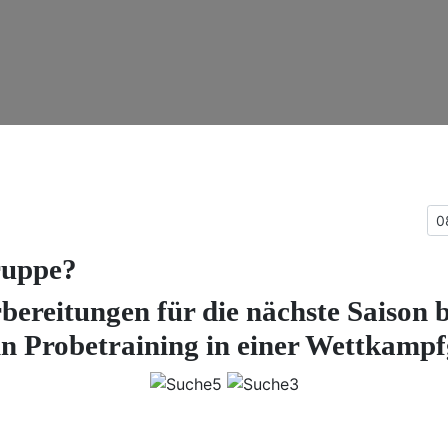
N
0
ruppe?
rbereitungen für die nächste Saison 
ein Probetraining in einer Wettkam