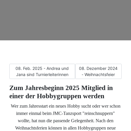
Vorheriger Beitrag: 08. Feb. 2025 - Andrea und Jana sind Tur
Nächster Beitrag: 08. Dez
08. Feb. 2025 - Andrea und
08. Dezember 2024
Jana sind Turnierleiterinnen
- Weihnachtsfeier
Zum Jahresbeginn 2025 Mitglied in
einer der Hobbygruppen werden
Wer zum Jahresstart ein neues Hobby sucht oder wer schon
immer einmal beim JMC-Tanzsport "reinschnuppern"
wollte, hat nun die passende Gelegenheit. Nach den
Weihnachtsferien können in allen Hobbygruppen neue