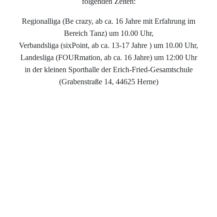
folgenden Zeiten:
Regionalliga (Be crazy, ab ca. 16 Jahre mit Erfahrung im
Bereich Tanz) um 10.00 Uhr,
Verbandsliga (sixPoint, ab ca. 13-17 Jahre ) um 10.00 Uhr,
Landesliga (FOURmation, ab ca. 16 Jahre) um 12:00 Uhr
in der kleinen Sporthalle der Erich-Fried-Gesamtschule
(Grabenstraße 14, 44625 Herne)
Kinderliga (La melodia, 6-10 Jahre) um 10 Uhr,
Jugendlandesliga (Move! ca. 11-15 Jahre) um 12:00 Uhr
in der Sporthalle der Horstschule (Richardstraße 6, 44625
Herne)
Diese Sondertrainingseinheiten dauern jeweils ca. 1,5
Stunden.
Anmeldungen vorab gerne unter
Diese E-Mail-Adresse ist
vor Spambots geschützt! Zur Anzeige muss JavaScript
eingeschaltet sein.
unter Angabe des Namens, der