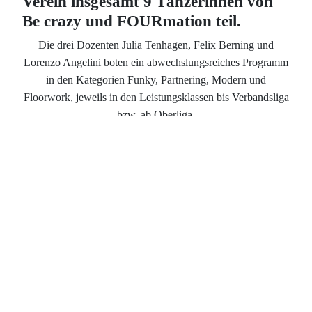
Verein insgesamt 9 Tänzerinnen von
Be crazy und FOURmation teil.
Die drei Dozenten Julia Tenhagen, Felix Berning und
Lorenzo Angelini boten ein abwechslungsreiches Programm
in den Kategorien Funky, Partnering, Modern und
Floorwork, jeweils in den Leistungsklassen bis Verbandsliga
bzw. ab Oberliga.
Unsere Tänzerinnen machten von dem Angebotenen
reichlich Gebrauch und konnten für die persönliche
Entwicklung aber auch für die jeweilige Mannschaft viele
Anregungen und Inspirationen mitbringen.