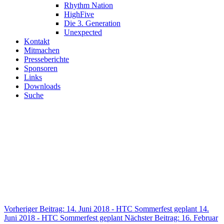
Rhythm Nation
HighFive
Die 3. Generation
Unexpected
Kontakt
Mitmachen
Presseberichte
Sponsoren
Links
Downloads
Suche
Herzlich willkommen in der
Tanzsportabteilung des
Herner-Turn-Clubs 1880 e.V.
Seit über 20 Jahren betreiben wir JMC (Jazz und Modern/Contemporary)
als Turnier- sowie als Breitensport in verschiedenen Altersklassen.
Vorheriger Beitrag: 14. Juni 2018 - HTC Sommerfest geplant
14.
Juni 2018 - HTC Sommerfest geplant
Nächster Beitrag: 16. Februar