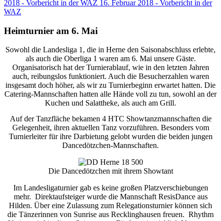
2018 - Vorbericht in der WAZ
16. Februar 2018 - Vorbericht in der
WAZ
Heimturnier am 6. Mai
Sowohl die Landesliga 1, die in Herne den Saisonabschluss erlebte,
als auch die Oberliga 1 waren am 6. Mai unsere Gäste.
Organisatorisch hat der Turnierablauf, wie in den letzten Jahren
auch, reibungslos funktioniert. Auch die Besucherzahlen waren
insgesamt doch höher, als wir zu Turnierbeginn erwartet hatten. Die
Catering-Mannschaften hatten alle Hände voll zu tun, sowohl an der
Kuchen und Salattheke, als auch am Grill.
Auf der Tanzfläche bekamen 4 HTC Showtanzmannschaften die
Gelegenheit, ihren aktuellen Tanz vorzuführen. Besonders vom
Turnierleiter für ihre Darbietung gelobt wurden die beiden jungen
Dancedötzchen-Mannschaften.
Die Dancedötzchen mit ihrem Showtant
Im Landesligaturnier gab es keine großen Platzverschiebungen
mehr.
Direktaufsteiger wurde die Mannschaft ResisDance aus
Hilden. Über eine Zulassung zum Relegationsturnier können sich
die Tänzerinnen von Sunrise aus Recklinghausen freuen.
Rhythm