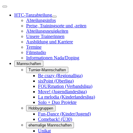
HTC-Tanzabteilung
Abteilungsinfos
Preise, Trainingsorte und -zeiten
Abteilungsneuigkeiten
Unsere Trainerinnen
Ausbildung und Karriere
Termine
Filmstudio
Informationen Nada/Doping
Mannschaften
Turnier-Mannschaften
Be crazy (Regionalliga)
sixPoint (Oberliga)
FOURmation (Verbandsliga)
Move! (Jugendlandesliga)
La melodia (Kinderlandesliga)
Solo + Duo Projekte
Hobbygruppen
Fun-Dance (Kinder/Jugend)
Comeback! (Ü30)
ehemalige Mannschaften
Unikat